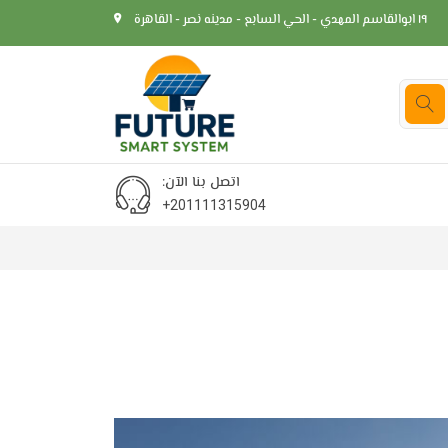
١٩ ابوالقاسم المهدي - الحي السابع - مدينه نصر - القاهرة
:اتصل بنا الآن
+201111315904