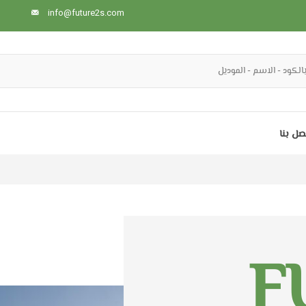
info@future2s.com
صل بنا
F